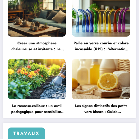
Creer une atmosphere
Paille en verre courbe et colore
chaleureuse et invitante : Les
incassable (X12) : L’alternative
tendances deco 2024 pour un
elegante et durable aux pailles
salon de the cosy
jetables
Le ramasse-cailloux : un outil
Les signes distinctifs des petits
pedagogique pour sensibiliser
vers blancs : Guide
les enfants a la nature
d’identification et traitement
TRAVAUX