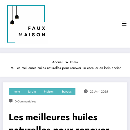
Aller
au
contenu
Accueil
Immo
Les meilleures huiles naturelles pour renover un escalier en bois ancien
Immo
Jardin
Maison
Travaux
22 Avril 2025
0 Commentaires
Les meilleures huiles
naturelles pour renover