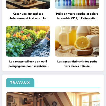
Creer une atmosphere
Paille en verre courbe et colore
chaleureuse et invitante : Les
incassable (X12) : L’alternative
tendances deco 2024 pour un
elegante et durable aux pailles
salon de the cosy
jetables
Le ramasse-cailloux : un outil
Les signes distinctifs des petits
pedagogique pour sensibiliser
vers blancs : Guide
les enfants a la nature
d’identification et traitement
TRAVAUX